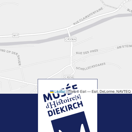
Leaflet
|
Tiles © Esri — Esri, DeLorme, NAVTEQ