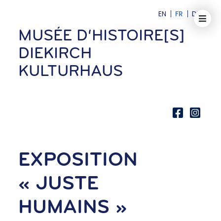
EN
FR
DE
MUSÉE D‘HISTOIRE[S]
DIEKIRCH
KULTURHAUS
EXPOSITION
« JUSTE
HUMAINS »