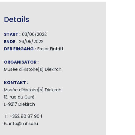
Details
START :
03/06/2022
ENDE :
26/05/2022
DER EINGANG :
Freier Eintritt
ORGANISATOR :
Musée d'Histoire[s] Diekirch
KONTAKT :
Musée d’Histoire[s] Diekirch
13, rue du Curé
L-9217 Diekirch
T.: +352 80 87 90 1
E.: info@mhsd.lu