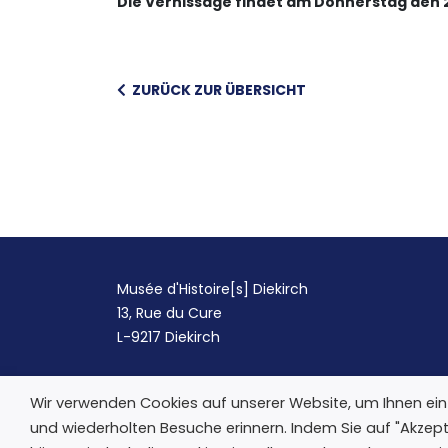
Die Vernissage findet am Donnerstag den 2.
ZURÜCK ZUR ÜBERSICHT
Musée d'Histoire[s] Diekirch
13, Rue du Cure
L-9217 Diekirch
Wir verwenden Cookies auf unserer Website, um Ihnen ein r
und wiederholten Besuche erinnern. Indem Sie auf "Akzept