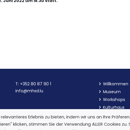
 Juni 2022 um 18.30 statt.
T:
+352 80 87 90 1
Willkommen
info@mhsd.lu
Museum
Workshops
Kulturhaus
Archiv
elevanteres Erlebnis zu bieten, indem wir uns an Ihre Präfere
Kontakt
ieren" klicken, stimmen Sie der Verwendung ALLER Cookies zu. 