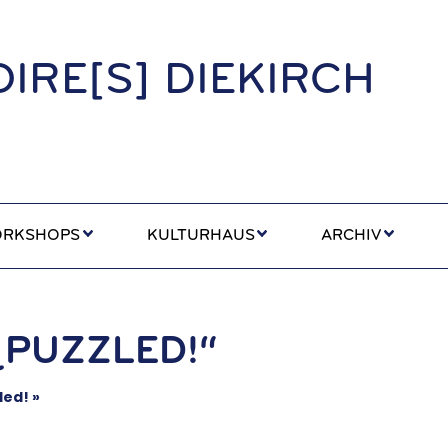
IRE[S] DIEKIRCH
RKSHOPS
KULTURHAUS
ARCHIV
¿PUZZLED!“
led! »