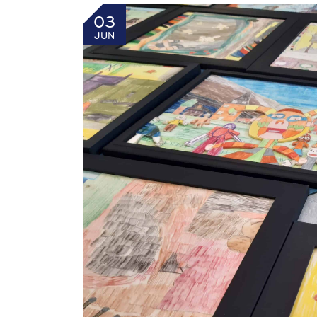
03
JUN