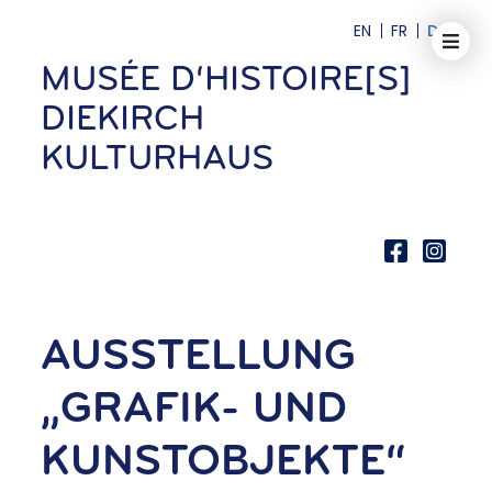
EN
FR
DE
MUSÉE D‘HISTOIRE[S]
DIEKIRCH
KULTURHAUS
AUSSTELLUNG
„GRAFIK- UND
KUNSTOBJEKTE“