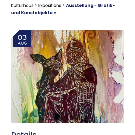
Kulturhaus
>
Expositions
>
Ausstellung « Grafik-
und Kunstobjekte »
03
AUG
Details