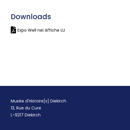
Downloads
Expo Well nei Affiche LU
Musée d'Histoire[s] Diekirch
13, Rue du Cure
L-9217 Diekirch