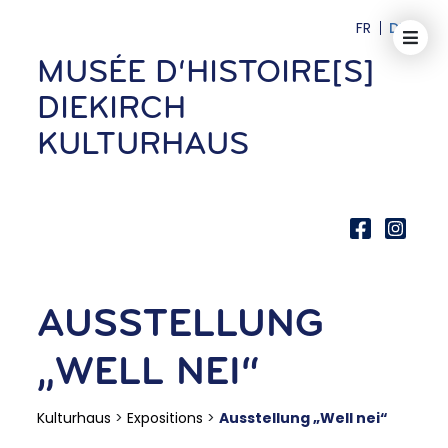
FR
DE
MUSÉE D‘HISTOIRE[S]
DIEKIRCH
KULTURHAUS
AUSSTELLUNG
„WELL NEI“
Kulturhaus
>
Expositions
>
Ausstellung „Well nei“