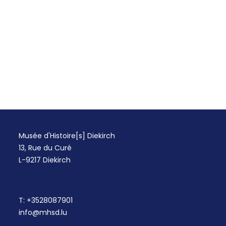
Musée d'Histoire[s] Diekirch
13, Rue du Curé
L-9217 Diekirch
T:
+3528087901
info@mhsd.lu